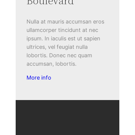
Boulevard
Nulla at mauris accumsan eros
ullamcorper tincidunt at nec
ipsum. In iaculis est ut sapien
ultrices, vel feugiat nulla
lobortis. Donec nec quam
accumsan, lobortis.
More info