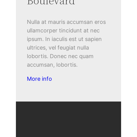
Boulevard
Nulla at mauris accumsan eros
ullamcorper tincidunt at nec
ipsum. In iaculis est ut sapien
ultrices, vel feugiat nulla
lobortis. Donec nec quam
accumsan, lobortis.
More info