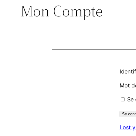
Mon Compte
Identi
Mot d
Se 
Lost 