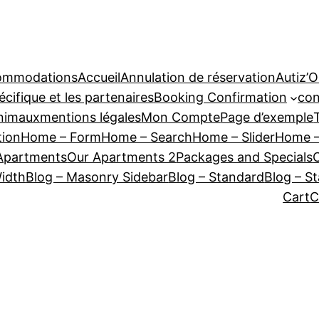
ommodations
Accueil
Annulation de réservation
Autiz’
écifique et les partenaires
Booking Confirmation
con
animaux
mentions légales
Mon Compte
Page d’exemple
tion
Home – Form
Home – Search
Home – Slider
Home –
Apartments
Our Apartments 2
Packages and Specials
Width
Blog – Masonry Sidebar
Blog – Standard
Blog – S
Cart
C