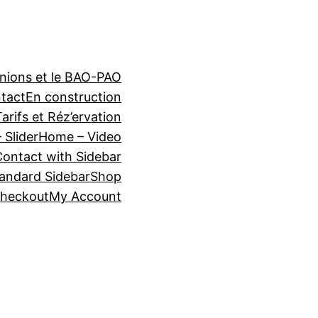
Onions et le BAO-PAO
tact
En construction
Tarifs et Réz’ervation
 Slider
Home – Video
Contact with Sidebar
tandard Sidebar
Shop
heckout
My Account