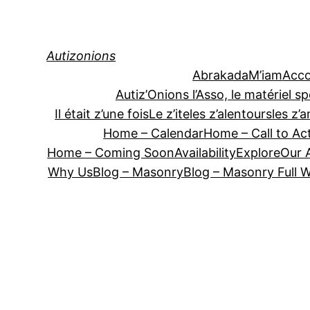
Autizonions
AbrakadaM’iam
Acc
Autiz’Onions l’Asso, le matériel sp
Il était z’une fois
Le z’ite
les z’alentours
les z’
Home – Calendar
Home – Call to Ac
Home – Coming Soon
Availability
Explore
Our 
Why Us
Blog – Masonry
Blog – Masonry Full 